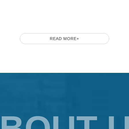
READ MORE+
BOUT 