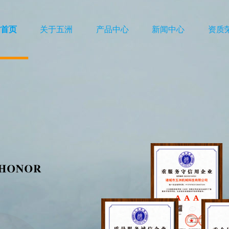
站首页
关于五洲
产品中心
新闻中心
资质