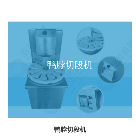
鸭脖切段机
鸭脖切段机