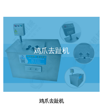
鸡爪去趾机
鸡爪去趾机