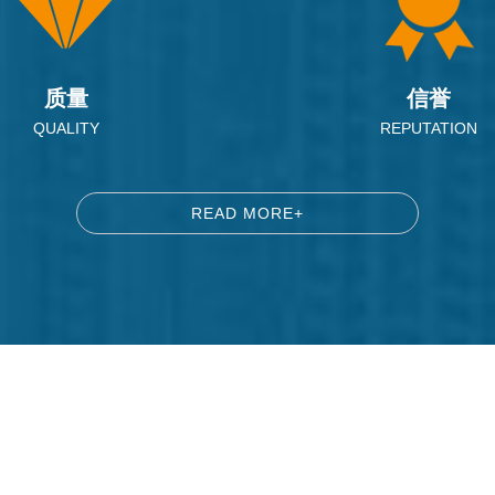
质量
信誉
QUALITY
REPUTATION
READ MORE+